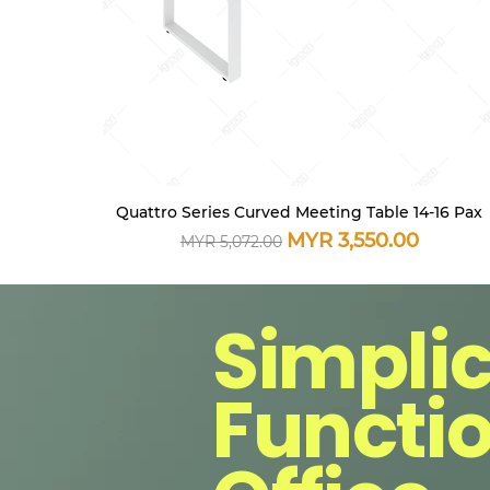
Quattro Series Curved Meeting Table 14-16 Pax
快速瀏覽
一般價格
促銷價格
MYR 3,550.00
MYR 5,072.00
Simplic
Functio