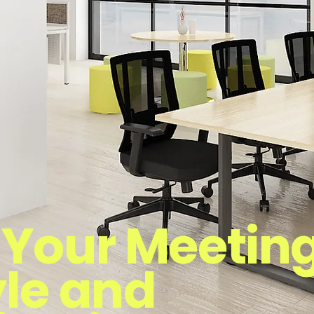
 Your Meetin
yle and