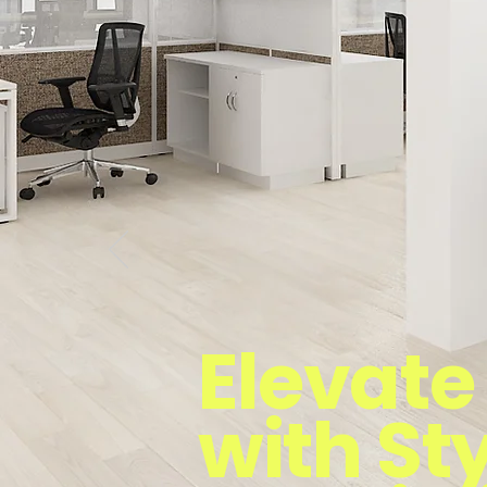
Elevate
with St