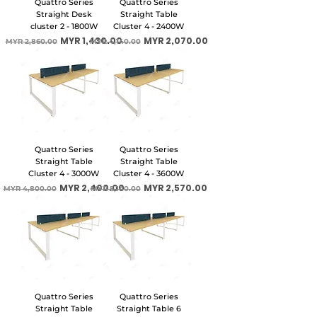
Quattro Series
Quattro Series
Straight Desk
Straight Table
cluster 2 - 1800W
Cluster 4 - 2400W
一般價格
促銷價格
一般價格
促銷價格
MYR 1,430.00
MYR 2,070.00
MYR 2,860.00
MYR 4,140.00
Quattro Series
Quattro Series
Straight Table
Straight Table
Cluster 4 - 3000W
Cluster 4 - 3600W
一般價格
促銷價格
一般價格
促銷價格
MYR 2,400.00
MYR 2,570.00
MYR 4,800.00
MYR 5,140.00
Quattro Series
Quattro Series
Straight Table
Straight Table 6