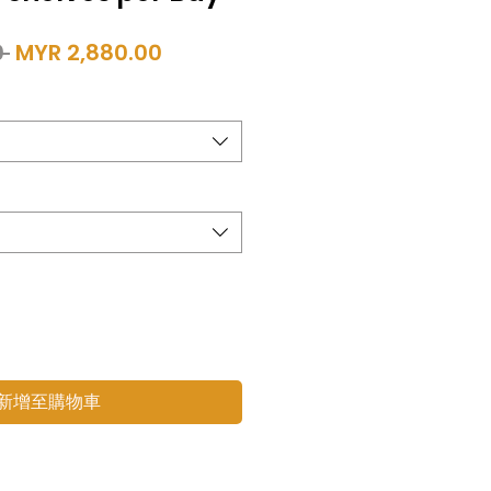
一
促
 
MYR 2,880.00
般
銷
價
價
格
格
新增至購物車