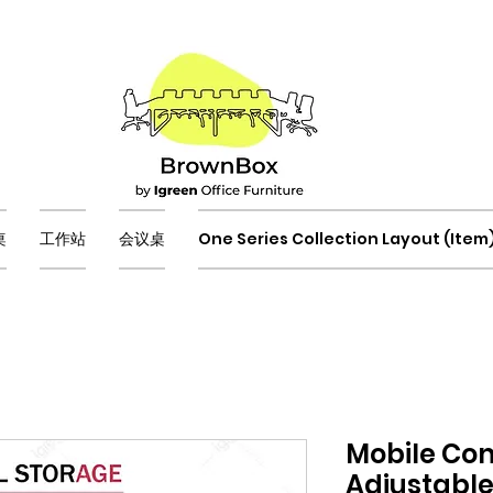
桌
工作站
会议桌
One Series Collection Layout (Item
Mobile Co
Adjustable