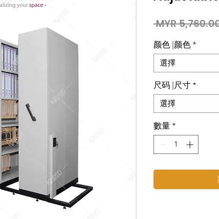
 MYR 5,760.00
颜色 |颜色
*
選擇
尺码 |尺寸
*
選擇
數量
*