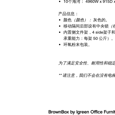
10个海湾：
4960W x 915D
产品信息：
颜色
（颜色）：
灰色的。
移动隔间后部设有中央锁
（
内置侧文件架，4 side架子
承重能力：每架 50 公斤）
环氧粉末包装。
为了满足安全性、耐用性和稳
** 请注意，我们不会在没有电
BrownBox
by Igreen Office Furni