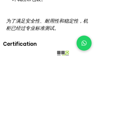
为了满足安全性、耐用性和稳定性，机
柜已经过专业标准测试。
Certification
BrownBox
by Igreen Office Furniture
Whatsapp Us:
012-938 1933
Customer care line: 9am-6pm (weekday)
sales@brownbox.my
Why BrownBox?