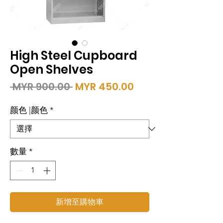
High Steel Cupboard
Open Shelves
一
促
 MYR 900.00 
MYR 450.00
般
銷
價
價
颜色 |颜色
*
格
格
數量
*
新增至購物車