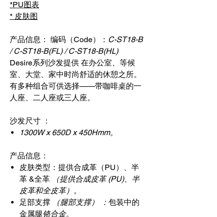
*PU图表
* 皮肤图
产品信息： 编码（Code）：
C-ST18-B
/ C-ST18-B(FL) / C-ST18-B(HL)
Desire系列沙发提供 在办公室、等候
室、大堂、家中时尚舒适的休憩之所。
有多种组合可供选择——带咖啡桌的一
人座、二人座或三人座。
沙发尺寸 ：
1300W x 650D x 450Hmm。
产品信息：
皮肤类型：
提供合成革（PU）、半
革 &全革
（提供合成皮革 (PU)、半
皮革和全皮革）。
足部支撑
（腿部支撑） ：
包装中的
金属腿
铬合金。