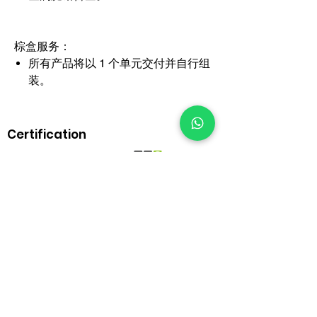
棕盒服务：
所有产品将以 1 个单元交付并自行组
装。
Certification
BrownBox
by Igreen Office Furniture
Whatsapp Us:
012-938 1933
Customer care line: 9am-6pm (weekday)
sales@brownbox.my