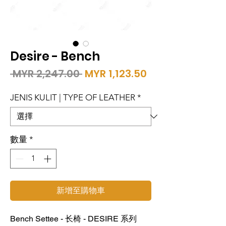
Desire - Bench
一
促
 MYR 2,247.00 
MYR 1,123.50
般
銷
價
價
JENIS KULIT | TYPE OF LEATHER
*
格
格
數量
*
新增至購物車
Bench Settee - 长椅 - DESIRE 系列