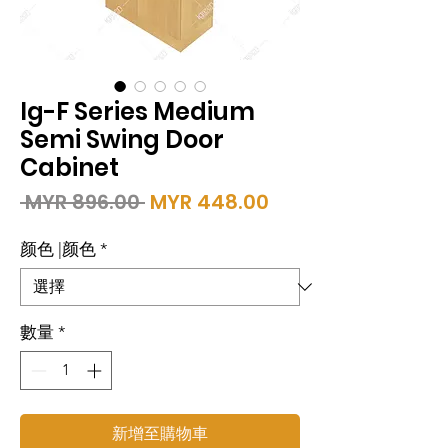
Ig-F Series Medium
Semi Swing Door
Cabinet
一
促
 MYR 896.00 
MYR 448.00
般
銷
價
價
颜色 |颜色
*
格
格
數量
*
新增至購物車