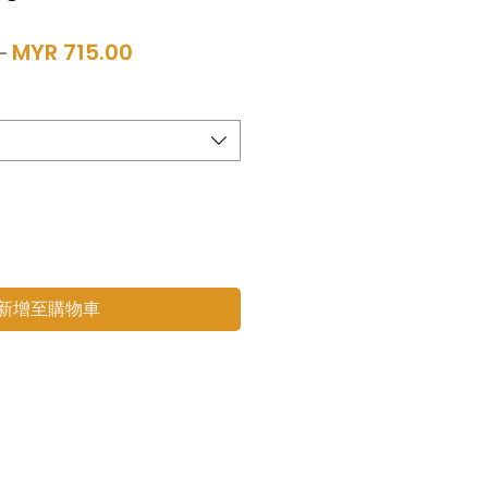
一
促
 
MYR 715.00
般
銷
價
價
格
格
新增至購物車