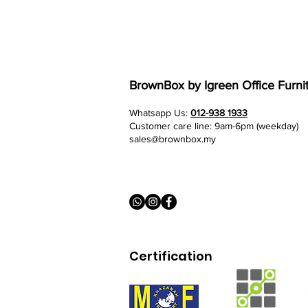
BrownBox
by Igreen Office Furni
Whatsapp Us:
012-938 1933
Customer care line: 9am-6pm (weekday)
sales@brownbox.my
Certification