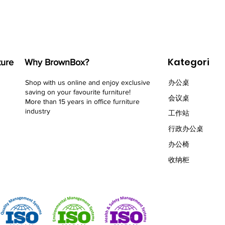
Kategori
ture
Why BrownBox?
Shop with us online and enjoy exclusive
办公桌
saving on your favourite furniture!
会议桌
More than 15 years in office furniture
industry
​工作站
行政办公桌
办公椅
收纳柜