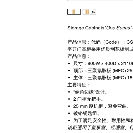
Storage Cabinets
"One Series"
产品信息：代码（Code）：CSO
平开门高柜采用优质刨花板制
产品信息：
尺寸：
800W x 400D x 21
顶部：
三聚氰胺板 (MFC) 25
主体：
三聚氰胺板 (MFC) 1
主要特征：
“倒角边缘”设计。
2 门柜无把手。
25 mm 厚机柜，避免弯曲。
镀铬钥匙组。
为了满足安全性、耐用性和
该柜适用于董事室、经理室、