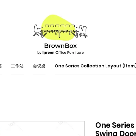
桌
工作站
会议桌
One Series Collection Layout (Item
One Series
Swing Doo