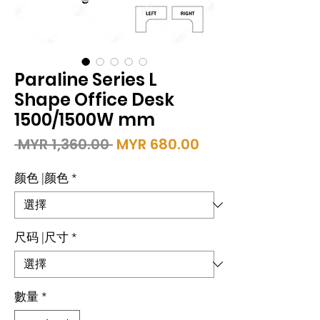
Paraline Series L
Shape Office Desk
1500/1500W mm
一
促
 MYR 1,360.00 
MYR 680.00
般
銷
價
價
颜色 |颜色
*
格
格
尺码 |尺寸
*
數量
*