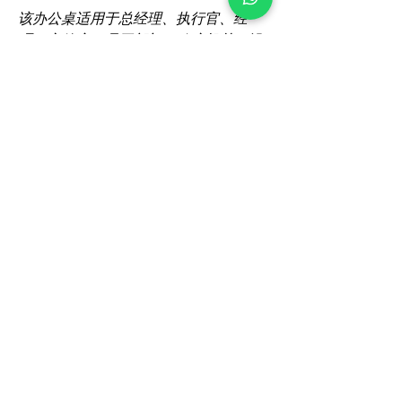
该办公桌适用于总经理、执行官、经
理、主管室、员工部门、政府机关、设
计师室、医生室、律师室等。
Certification
BrownBox
by Igreen Office Furniture
Whatsapp Us:
012-938 1933
Customer care line: 9am-6pm (weekday)
sales@brownbox.my
Why BrownBox?
Shop with us online and enjoy exclusive
saving on your favourite furniture!