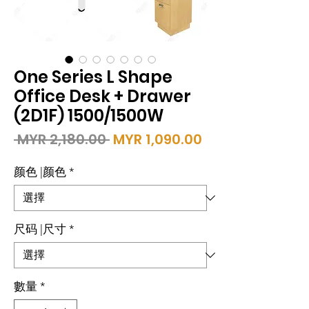
One Series L Shape
Office Desk + Drawer
(2D1F) 1500/1500W
一
促
 MYR 2,180.00 
MYR 1,090.00
般
銷
價
價
颜色 |颜色
*
格
格
尺码 |尺寸
*
數量
*