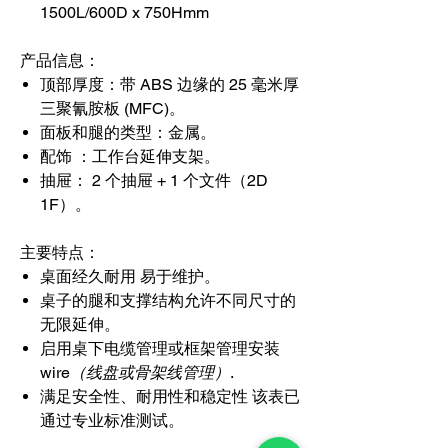
1500L/600D x 750Hmm
产品信息：
顶部厚度：
带 ABS 边缘的 25 毫米厚
三聚氰胺板 (MFC)。
面板和腿的类型：
金属。
配饰 ：
工作台延伸支架。
抽屉：
2 个抽屉 + 1 个文件（2D
1F）。
主要特点：
桌面经久耐用 易于维护。
桌子的腿和支撑结构允许不同尺寸的
无限延伸。
启用桌下电缆管理或框架管理安装
wire
（线盘或骨架线管理）
.
满足安全性、耐用性和稳定性 该表已
通过专业标准测试。