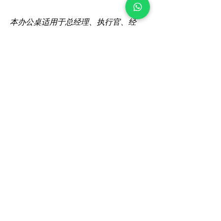
本办公桌适用于总经理、执行官、经
理、主管室、员工部门、政府机关、设
计师室、医生室、律师室等应用。
Certification
BrownBox
by Igreen Office Furniture
Whatsapp Us:
012-938 1933
Customer care line: 9am-6pm (weekday)
sales@brownbox.my
Why BrownBox?