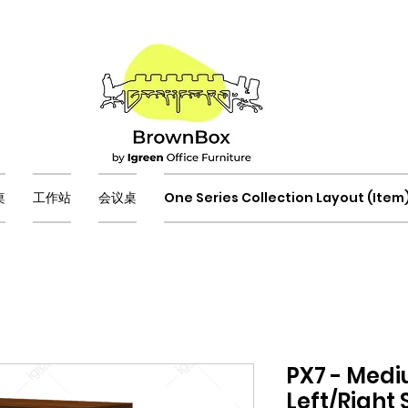
桌
工作站
会议桌
One Series Collection Layout (Item
PX7 - Medi
Left/Right