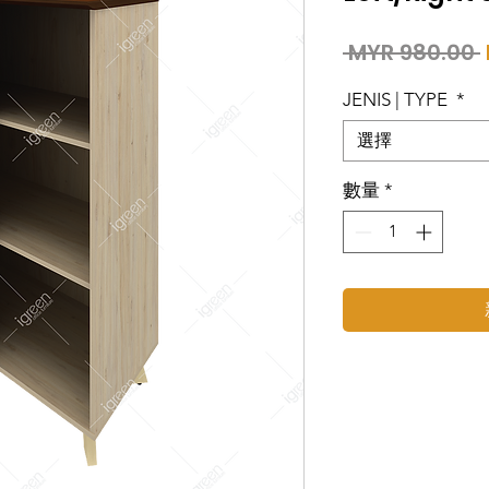
 MYR 980.00 
JENIS | TYPE
*
選擇
數量
*