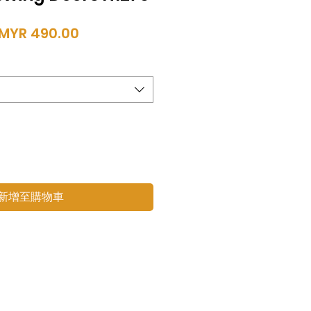
一
促
MYR 490.00
般
銷
價
價
格
格
新增至購物車