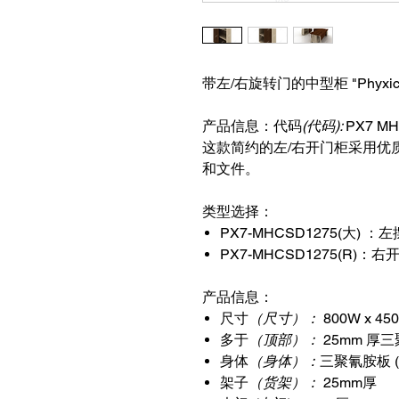
带左/右旋转门的中型柜 "Phyxic 
产品信息：代码
(代码):
PX7 MH
这款简约的左/右开门柜采用优
和文件。
类型选择：
PX7-MHCSD1275(大)
：左
PX7-MHCSD1275(R)
：右
产品信息：
尺寸
（尺寸）：
800W x 45
多于
（顶部）：
25mm 厚三
身体
（身体）：
三聚氰胺板 (
架子
（货架）：
25mm厚